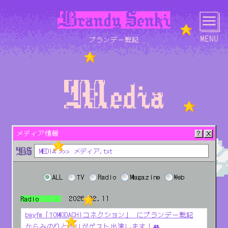
ブランデー戦記
HOME
NEWS
LIVE
MEDIA
メディア情報
MEDIA >>> メディア.txt
SCHEDULE
BIOGRAPHY
DISCOGRAPHY
LYRICS
ALL
TV
Radio
Magazine
Web
2026.02.11
Radio
bayfm「TOMODACHIコネクション」 にブランデー戦記
PHOTO
MOVIE
GOODS
CONTACT
からみのりとボリがゲスト出演します！👥