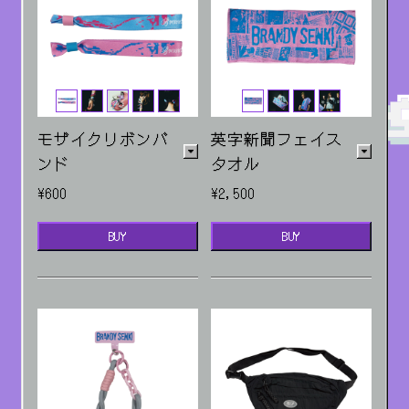
モザイクリボンバ
英字新聞フェイス
ンド
タオル
¥600
¥2,500
BUY
BUY
ライトブルー/ピンク
販売場所：ライブ・EC
販売場所：ライブ・EC