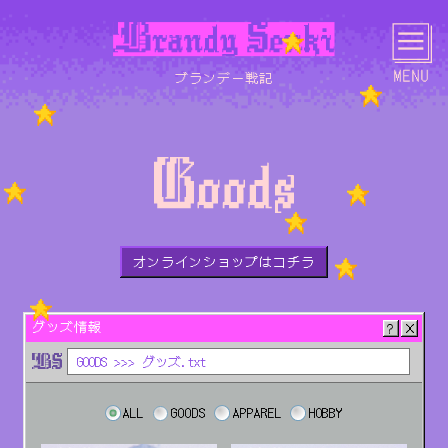
ブランデー戦記
HOME
NEWS
LIVE
MEDIA
オンラインショップはコチラ
SCHEDULE
BIOGRAPHY
DISCOGRAPHY
LYRICS
グッズ情報
GOODS >>> グッズ.txt
ALL
GOODS
APPAREL
HOBBY
PHOTO
MOVIE
GOODS
CONTACT