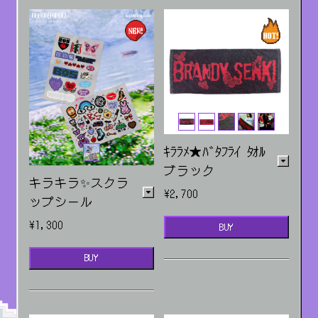
ｷﾗﾗﾒ★ﾊﾞﾀﾌﾗｲ ﾀｵﾙ
ブラック
キラキラ✨スクラ
¥2,700
ップシール
¥1,300
BUY
BUY
販売場所：ライブ・EC