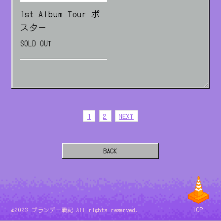
1st Album Tour ポ
スター
SOLD OUT
1
2
NEXT
BACK
TOP
©2023 ブランデー戦記 All rights reserved.