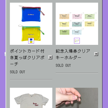
(健全ver.)
ポイントカード付
記念入場券クリア
き夏っぽクリアポ
キーホルダー
ーチ
SOLD OUT
SOLD OUT
「人類滅亡ワンダーラン
ド」Release Tour各会
青/黄色 中にポイント
場限定
カードが封入