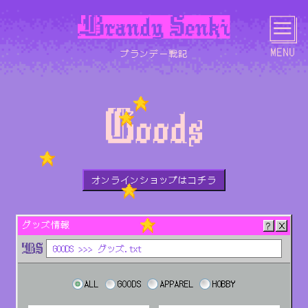
ブランデー戦記
HOME
NEWS
LIVE
MEDIA
オンラインショップはコチラ
SCHEDULE
BIOGRAPHY
DISCOGRAPHY
LYRICS
グッズ情報
GOODS >>> グッズ.txt
ALL
GOODS
APPAREL
HOBBY
PHOTO
MOVIE
GOODS
CONTACT