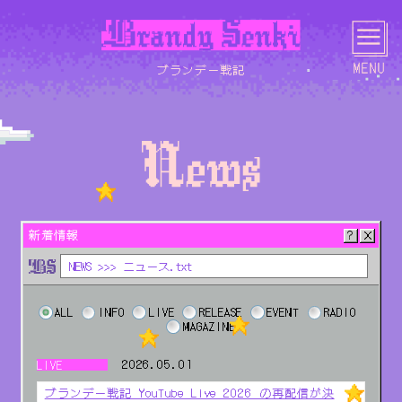
ブランデー戦記
HOME
NEWS
LIVE
MEDIA
新着情報
NEWS >>> ニュース.txt
SCHEDULE
BIOGRAPHY
DISCOGRAPHY
LYRICS
ALL
INFO
LIVE
RELEASE
EVENT
RADIO
MAGAZINE
2026.05.01
LIVE
PHOTO
MOVIE
GOODS
CONTACT
ブランデー戦記 YouTube Live 2026 の再配信が決