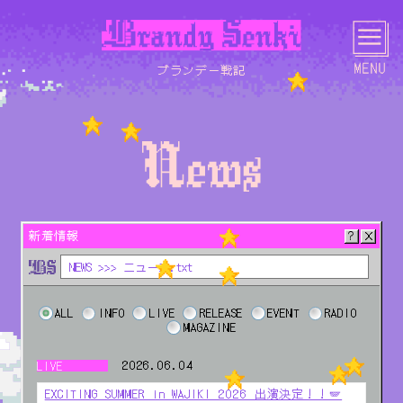
ブランデー戦記
HOME
NEWS
LIVE
MEDIA
新着情報
NEWS >>> ニュース.txt
SCHEDULE
BIOGRAPHY
DISCOGRAPHY
LYRICS
ALL
INFO
LIVE
RELEASE
EVENT
RADIO
MAGAZINE
2026.06.04
LIVE
PHOTO
MOVIE
GOODS
CONTACT
EXCITING SUMMER in WAJIKI 2026 出演決定！！🪽