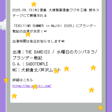
2026.08.13(木)徳島 大塚製薬徳島ワジキ工場 野外ス
テージにて開催される
「EXCITING SUMMER in WAJIKI 2026」にブランデー
戦記の出演が決定！🪽
出演時間は後日お知らせします📢
出演：THE BAWDIES / 水曜日のカンパネラ/
ブランデー戦記
O.A.：SABOTEMPLE
MC：犬飼貴丈/芦沢ムネト
詳細はこちら
https://es-wajiki.com/