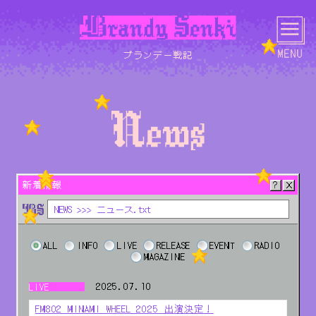
ブランデー戦記
HOME
NEWS
LIVE
MEDIA
新着情報
NEWS >>> ニュース.txt
SCHEDULE
BIOGRAPHY
DISCOGRAPHY
LYRICS
ALL
INFO
LIVE
RELEASE
EVENT
RADIO
MAGAZINE
2025.07.10
LIVE
PHOTO
MOVIE
GOODS
CONTACT
FM802 MINAMI WHEEL 2025 出演決定！